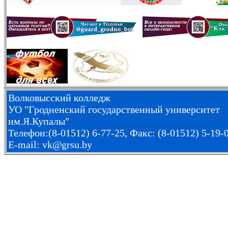
Волковысский колледж
УО "Гродненский государственный университет
им.Я.Купалы"
Телефон:(8-01512) 6-77-25, Факс: (8-01512) 5-19-
E-mail: vk@grsu.by