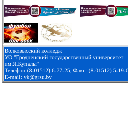
Волковысский колледж
УО "Гродненский государственный университет
им.Я.Купалы"
Телефон:(8-01512) 6-77-25, Факс: (8-01512) 5-19-
E-mail: vk@grsu.by