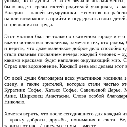
ушами, но и душой. А затем звучали аплодисменты,
было видеть среди гостей родителей учащихся, в ч
Валерии – нашей изумрудинки. Несмотря на рабочи
нашли возможность прийти и поддержать своих детей.
и признания их труда.
Этот мюзикл был не только о сказочном городе и его
важно оставаться человеком, замечать тех, кто рядом
и верить, что даже маленькое доброе дело способно 
стали главным посланием вечера: каждый человек – ху
какими красками будет наполнен окружающий мир. Се
Страх или вдохновение. Каждый день мы делаем этот 
От всей души благодарим всех участников мюзикла з
сцену, а также зрителей, которые стали частью э
Куратник Софье, Хатько Софье, Савельевой Дарье, 
Анне, Ширковец Анастасии. Слова особой благодар
Николаю.
Хочется верить, что после сегодняшнего дня каждый из
– краску доброты, дружбы, понимания и света. Ве
зависит от нас. И рисуем его мы – вместе.