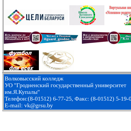
Волковысский колледж
УО "Гродненский государственный университет
им.Я.Купалы"
Телефон:(8-01512) 6-77-25, Факс: (8-01512) 5-19-
E-mail: vk@grsu.by